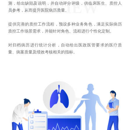
OVERVIEW
测，给出缺陷及说明，并自动评分评级，供临床医生、质控人
员参考，从而提升医院病历质量。
提供完善的质控工作流程，预设多种业务角色，满足实际病历
质控工作场景需求，并能针对角色、流程进行个性化定制。
对归档病历进行统计分析，自动给出医政医管要求的医疗质
量、病案质量及绩效考核相关的指标。